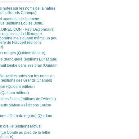
s notes sur les noms de la nature
s des Grands Champs)
et anatomie de l'homme
ue (éditions Louise Bottu)
t DIRELICON - Petit Dictionnaire
 reçues sur la LIttérature
oraine mais quand même un peu
ère de Flaubert (éditions
e)
es rouges (Quidam éditeur)
e grand-père (éditions Lunatique)
 nuit tombe dans ses bras (Quidam
 Nouvelles notes sur les noms de
e (éditions des Grands Champs)
Lise (Quidam éditeur)
 (Quidam éditeur)
des failles (éditions de l'Attente)
hauts plateaux (éditions Louise
'une affaire de regard) (Quidam
 oreille (éditions Motus)
 Le Comte au pied de la lettre
éditeur)