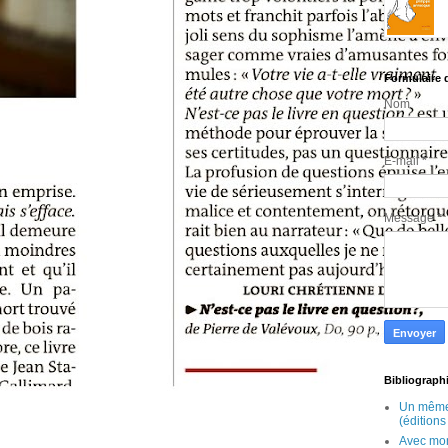
Formulaire 
Nom
E-mail
*
Message
*
Bibliograph
Un même
(édition
Avec mon 