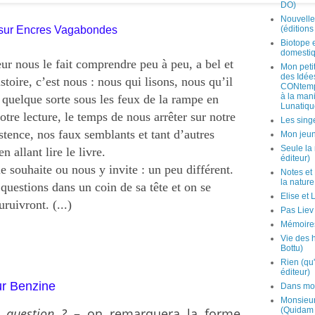
DO)
Nouvelle
, sur Encres Vagabondes
(édition
Biotope 
domestiq
teur nous le fait comprendre peu à peu, a bel et
Mon peti
des Idées
istoire, c’est nous : nous qui lisons, nous qu’il
CONtemp
à la mani
 quelque sorte sous les feux de la rampe en
Lunatiqu
tre lecture, le temps de nous arrêter sur notre
Les sing
istence, nos faux semblants et tant d’autres
Mon jeun
Seule la
n allant lire le livre.
éditeur)
 souhaite ou nous y invite : un peu différent.
Notes et
la natur
 questions dans un coin de sa tête et on se
Elise et 
ruivront. (...)
Pas Liev
Mémoires 
Vie des 
Bottu)
Rien (qu
éditeur)
ur Benzine
Dans mon
Monsieur
n question ?
– on remarquera la forme
(Quidam 