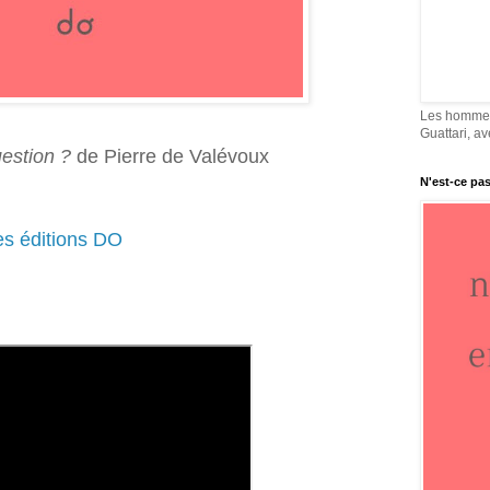
Les hommes
Guattari, av
uestion ?
de Pierre de Valévoux
N'est-ce pas
des éditions DO