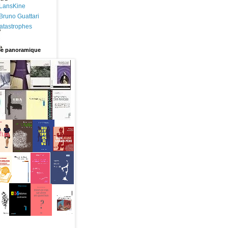
 LansKine
 Bruno Guattari
atastrophes
ie panoramique