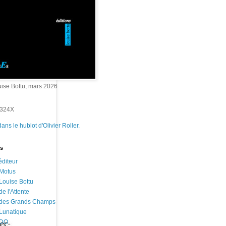
uise Bottu, mars 2026
-324X
dans le hublot d'Olivier Roller.
us
diteur
 Motus
 Louise Bottu
de l'Attente
 des Grands Champs
 Lunatique
 DO