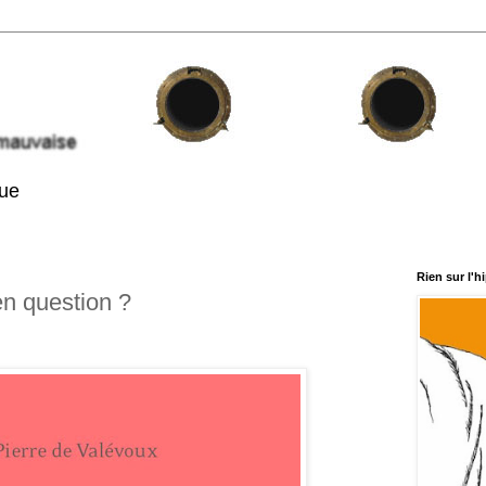
que
Rien sur l'
 en question ?